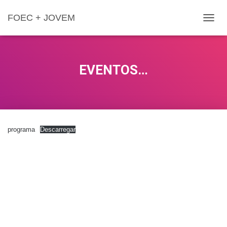
FOEC + JOVEM
A
L
T
E
R
EVENTOS…
N
A
R
A
N
A
programa
Descarregar
V
E
G
A
Ç
Ã
O