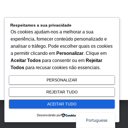
Respeitamos a sua privacidade
Os cookies ajudam-nos a melhorar a sua
experiência, fornecer conteúdo personalizado e
analisar o tráfego. Pode escolher quais os cookies
a permitir clicando em
Personalizar
. Clique em
Aceitar Todos
para consentir ou em
Rejeitar
Todos
para recusar cookies não essenciais.
PERSONALIZAR
REJEITAR TUDO
ACEITAR TUDO
Hestia | Criado com
ThemeIsle
Desenvolvido por
Portuguese